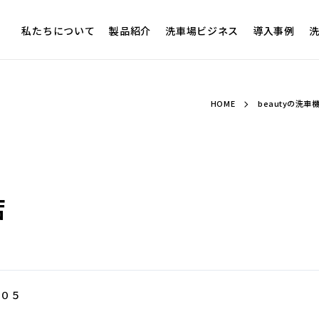
私たちについて
製品紹介
洗車場ビジネス
導入事例
洗
HOME
beautyの洗
店
００５