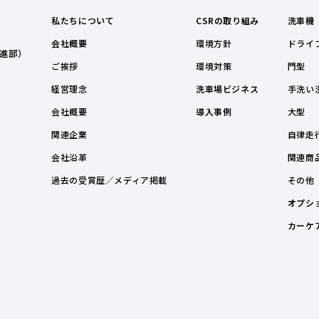
私たちについて
CSRの取り組み
洗車機
会社概要
環境方針
ドライ
進部）
ご挨拶
環境対策
門型
経営理念
洗車場ビジネス
手洗い
会社概要
導入事例
大型
関連企業
自律走
会社沿革
関連商
過去の受賞歴／メディア掲載
その他
オプシ
カーケ