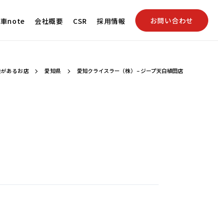
お問い合わせ
車note
会社概要
CSR
採用情報
車機があるお店
愛知県
愛知クライスラー（株） – ジープ天白植田店