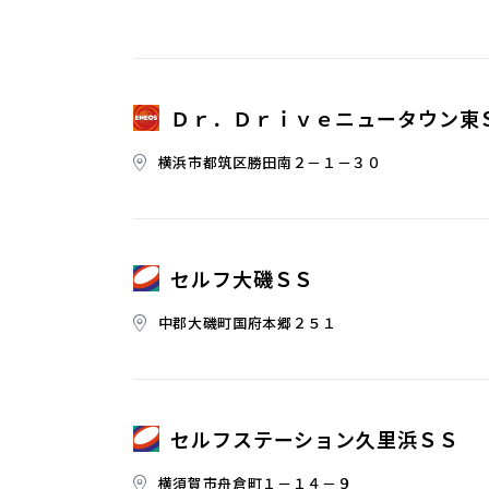
Ｄｒ．Ｄｒｉｖｅニュータウン東
横浜市都筑区勝田南２－１－３０
セルフ大磯ＳＳ
中郡大磯町国府本郷２５１
セルフステーション久里浜ＳＳ
横須賀市舟倉町１－１４－９