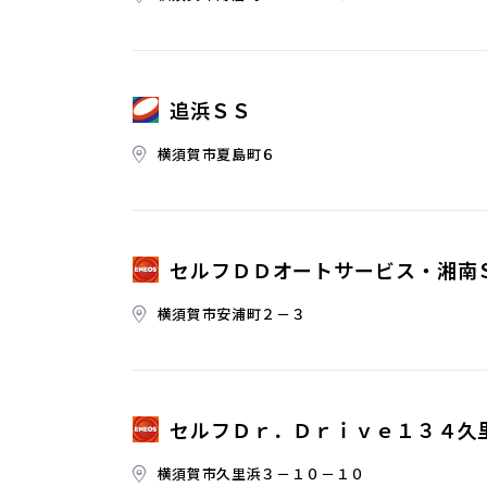
追浜ＳＳ
横須賀市夏島町６
セルフＤＤオートサービス・湘南
横須賀市安浦町２－３
セルフＤｒ．Ｄｒｉｖｅ１３４久
横須賀市久里浜３－１０－１０