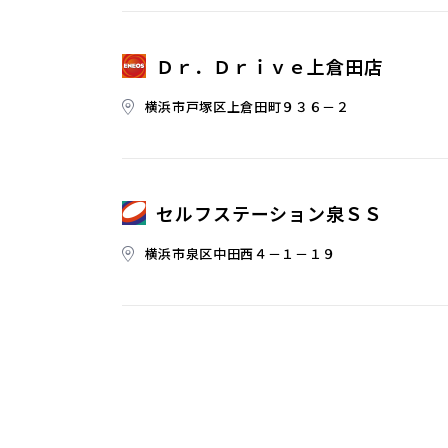
Ｄｒ．Ｄｒｉｖｅ上倉田店
横浜市戸塚区上倉田町９３６－２
セルフステーション泉ＳＳ
横浜市泉区中田西４－１－１９