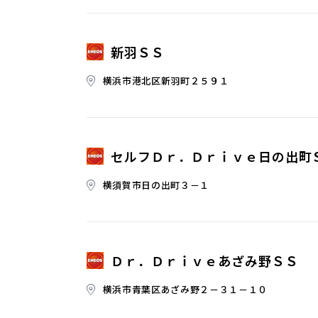
新羽ＳＳ
横浜市港北区新羽町２５９１
セルフＤｒ．Ｄｒｉｖｅ日の出町
横須賀市日の出町３－１
Ｄｒ．Ｄｒｉｖｅあざみ野ＳＳ
横浜市青葉区あざみ野２－３１－１０