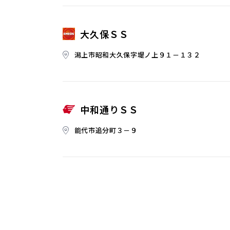
大久保ＳＳ
潟上市昭和大久保字堤ノ上９１－１３２
中和通りＳＳ
能代市追分町３－９