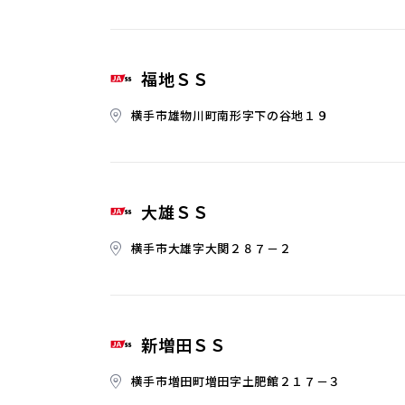
福地ＳＳ
横手市雄物川町南形字下の谷地１９
大雄ＳＳ
横手市大雄字大関２８７－２
新増田ＳＳ
横手市増田町増田字土肥館２１７－３