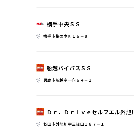
横手中央ＳＳ
横手市梅の木町１６－８
船越バイパスＳＳ
男鹿市船越字一向６４－１
Ｄｒ．Ｄｒｉｖｅセルフエル外旭
秋田市外旭川字三後田１８７－１