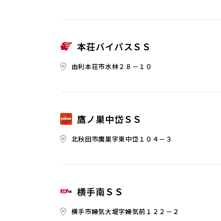
本荘バイパスＳＳ
由利本荘市水林２８－１０
鷹ノ巣中岱ＳＳ
北秋田市鷹巣字東中岱１０４－３
横手南ＳＳ
横手市婦気大堤字婦気前１２２－２