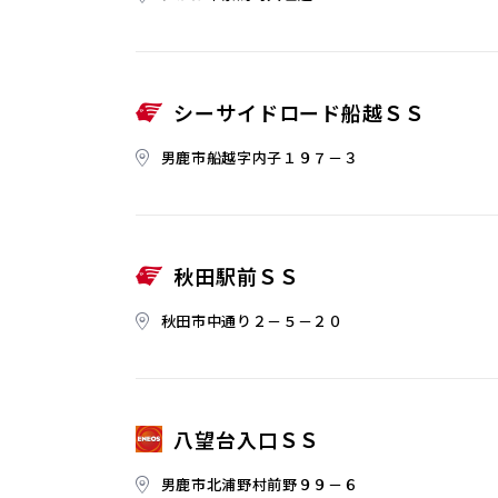
シーサイドロード船越ＳＳ
男鹿市船越字内子１９７－３
秋田駅前ＳＳ
秋田市中通り２－５－２０
八望台入口ＳＳ
男鹿市北浦野村前野９９－６