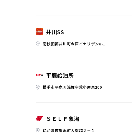
井川SS
南秋田郡井川町今戸イナリデン8-1
平鹿給油所
横手市平鹿町浅舞字荒小屋東200
ＳＥＬＦ象潟
にかほ市象潟町大塩越２－１