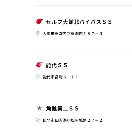
セルフ大館北バイパスＳＳ
大館市釈迦内字釈迦内１８７－３
能代ＳＳ
能代市畠町５－１１
角館第二ＳＳ
仙北市田沢湖小松字城廻２７－２