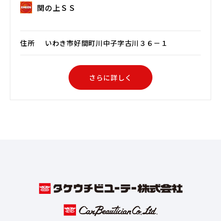
関の上ＳＳ
住所
いわき市好間町川中子字古川３６－１
さらに詳しく